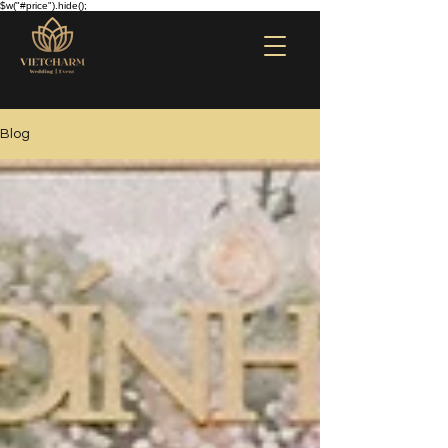
$w("#price").hide();
Blog