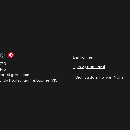
Đặt lịch hẹn
979
Dịch vụ đám cưới
445
vent@gmail.com
Dịch vụ đám hỏi Việt Nam
, Tây Footscray, Melbourne, VIC