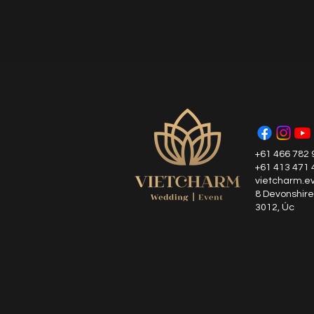
+61 466 782 
+61 413 471 
vietcharm.e
8 Devonshire
3012, Úc