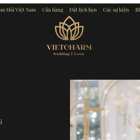
m Hỏi Việt Nam
Cửa hàng
Đặt lịch hẹn
Các sự kiện
B
i