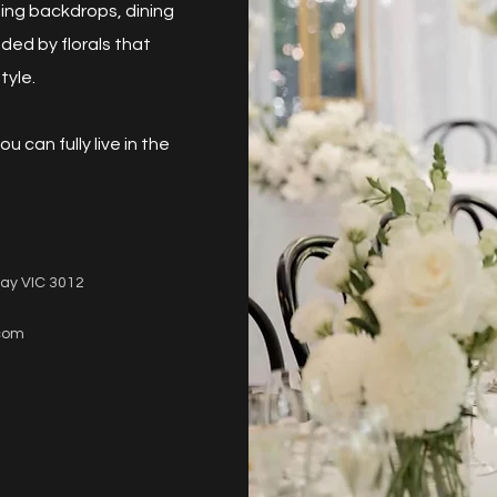
ning backdrops, dining
ded by florals that
tyle.
u can fully live in the
ray VIC 3012
com