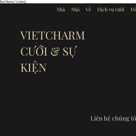
$w("#price").hide();
Nhà
Nhà
Về
Dịch vụ cưới
Đá
VIETCHARM
CƯỚI & SỰ
KIỆN
Liên hệ chúng tô