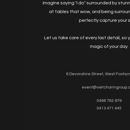
Imagine saying "I do" surrounded by stun
at tables that wow, and being surroun
perfectly capture your s
Let us take care of every last detail, so yo
magic of your day.
8 Devonshire Street, West Footsc
event@vietcharmgroup.
0466 782 979
0413 471 445