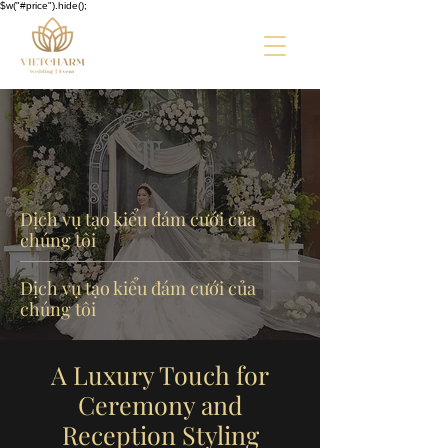
$w("#price").hide();
Dịch vụ tạo kiểu đám cưới của
chúng tôi
Dịch vụ tạo kiểu đám cưới của
chúng tôi
A Luxury Touch for
Ceremony and
Reception Styling