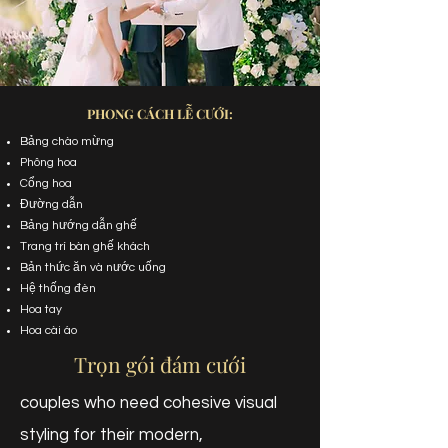
PHONG CÁCH LỄ CƯỚI:
Bảng chào mừng
Phông hoa
Cổng hoa
Đường dẫn
Bảng hướng dẫn ghế
Trang trí bàn ghế khách
Bản thức ăn và nước uống
Hệ thống đèn
Hoa tay
Hoa cài áo
Trọn gói đám cưới
couples who need cohesive visual
styling
for their modern,