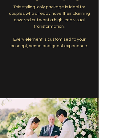
This styling-only package is ideal for
couples who already have their planning
covered but want a high-end visual
transformation.
Every element is customised to your
concept, venue and guest experience.