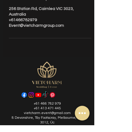
256 Station Rd, Cairnlea VIC 3023,
Australia
+61466782979
Event@vietcharmgroup.com
+61 466 782 979
+61 413 471 445
vietcharm.event@gmail.com
8 Devonshire, Tây Footscray, Melbourne, VIC
3012, Úc